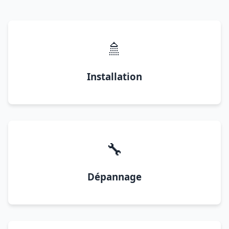
🚿
Installation
🔧
Dépannage