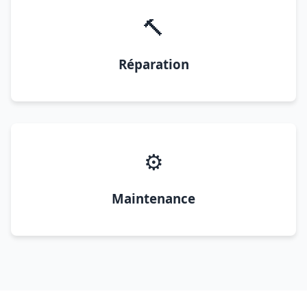
🔨
Réparation
⚙️
Maintenance