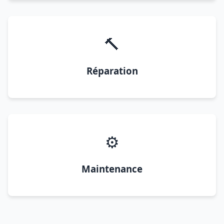
🔨
Réparation
⚙️
Maintenance