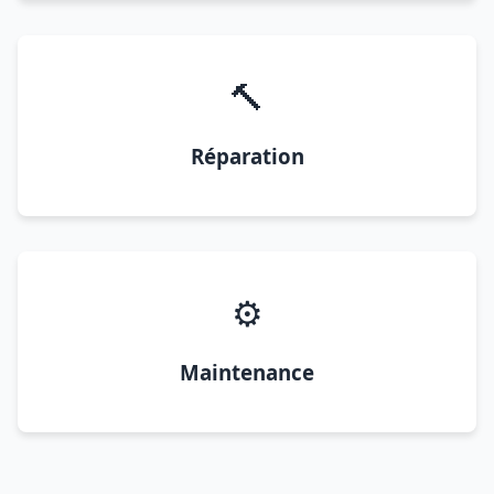
🔨
Réparation
⚙️
Maintenance