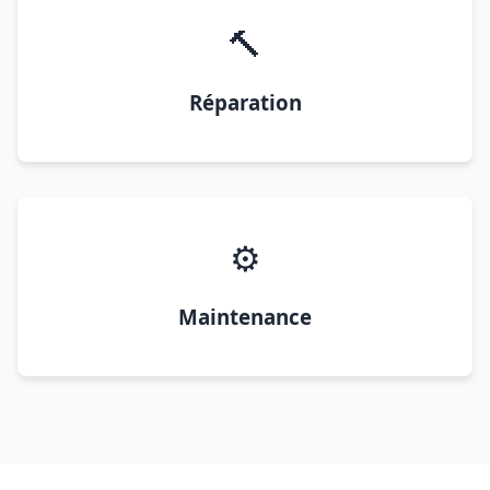
🔨
Réparation
⚙️
Maintenance