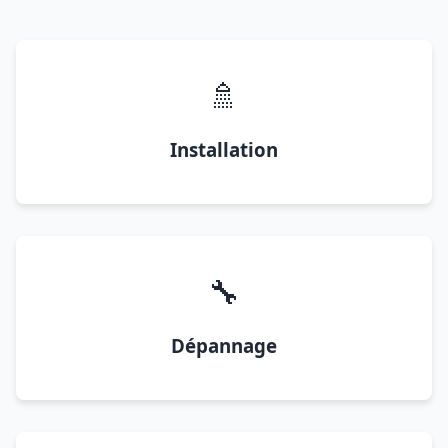
🚿
Installation
🔧
Dépannage