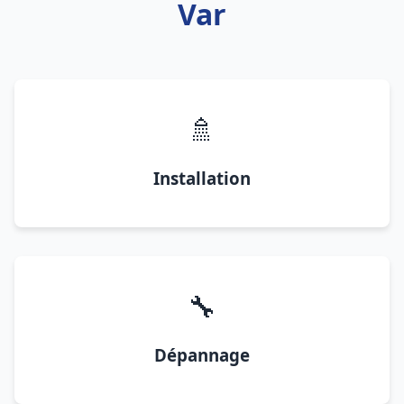
Var
🚿
Installation
🔧
Dépannage