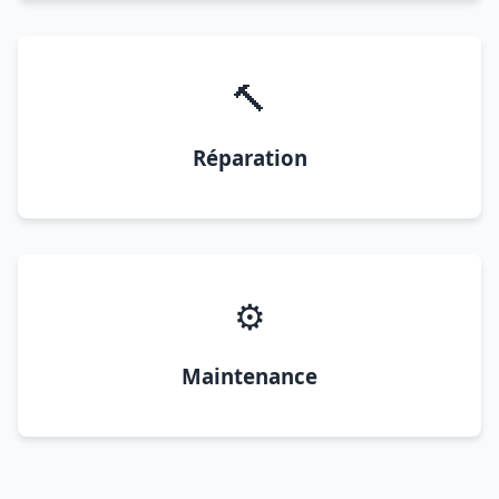
🔨
Réparation
⚙️
Maintenance