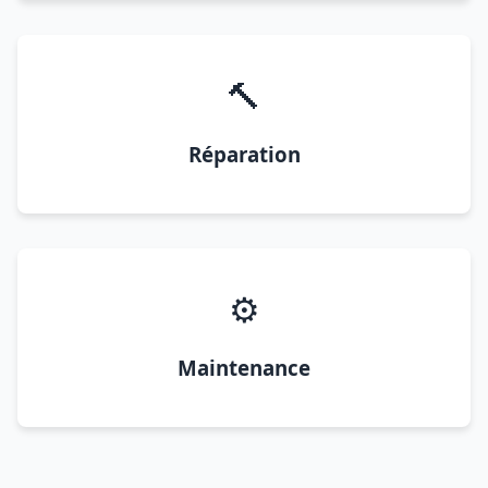
🔨
Réparation
⚙️
Maintenance