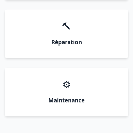
🔨
Réparation
⚙️
Maintenance