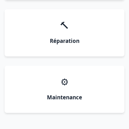
🔨
Réparation
⚙️
Maintenance