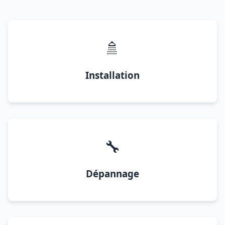
🚿
Installation
🔧
Dépannage