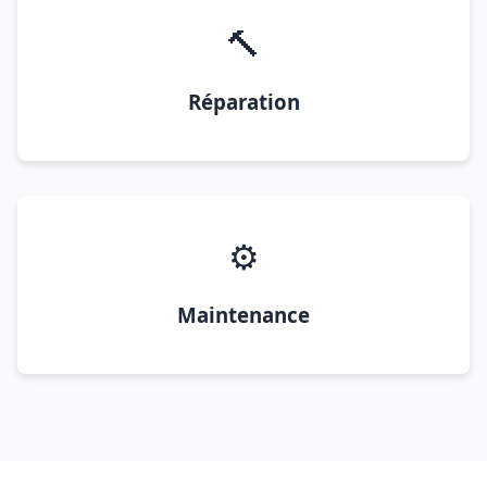
🔨
Réparation
⚙️
Maintenance