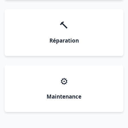
🔨
Réparation
⚙️
Maintenance