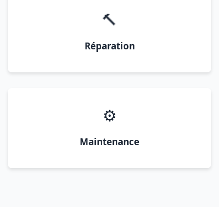
🔨
Réparation
⚙️
Maintenance