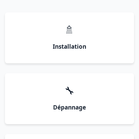
🚿
Installation
🔧
Dépannage