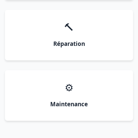
🔨
Réparation
⚙️
Maintenance