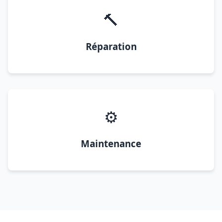
🔨
Réparation
⚙️
Maintenance