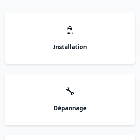
🚿
Installation
🔧
Dépannage