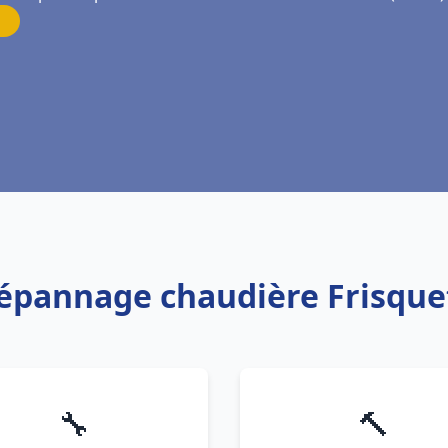
Dépannage chaudière Frisquet
🔧
🔨