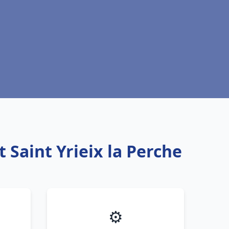
 Saint Yrieix la Perche
⚙️