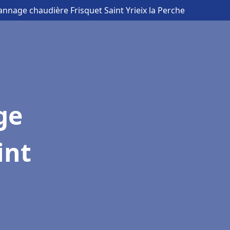
annage chaudière Frisquet Saint Yrieix la Perche
ge
int