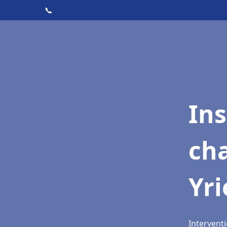
📞
In
cha
Yri
Interventi