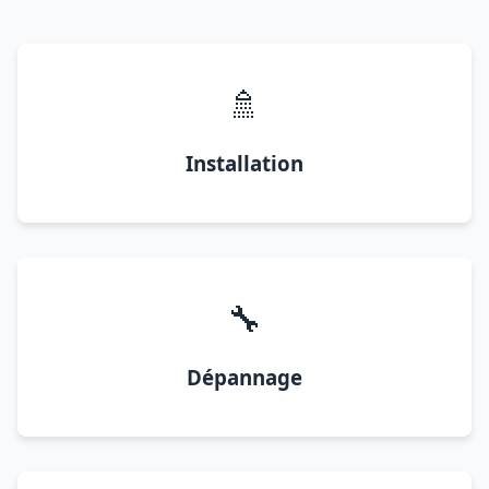
🚿
Installation
🔧
Dépannage