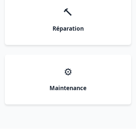
🔨
Réparation
⚙️
Maintenance