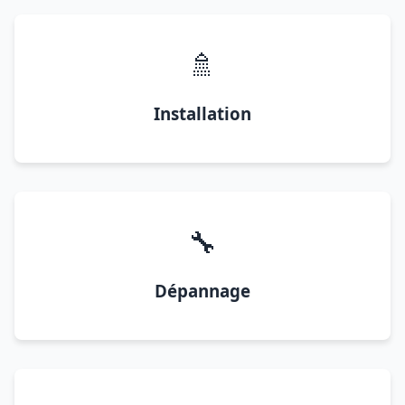
🚿
Installation
🔧
Dépannage