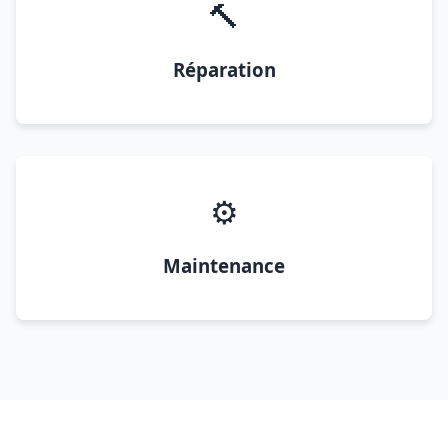
🔨
Réparation
⚙️
Maintenance