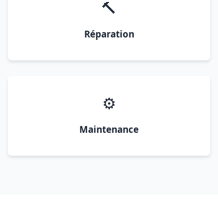
🔨
Réparation
⚙️
Maintenance