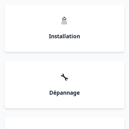
🚿
Installation
🔧
Dépannage