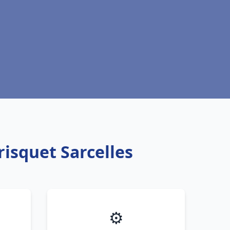
risquet Sarcelles
⚙️