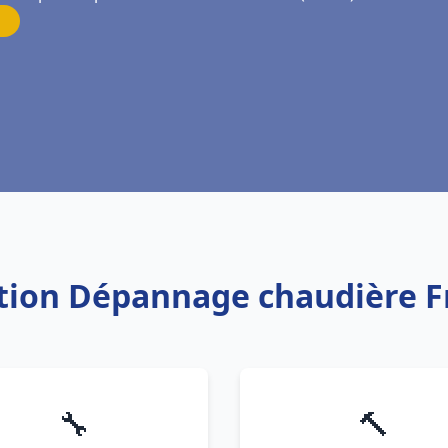
ation Dépannage chaudière F
🔧
🔨