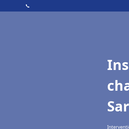
📞
In
cha
Sar
Interventi