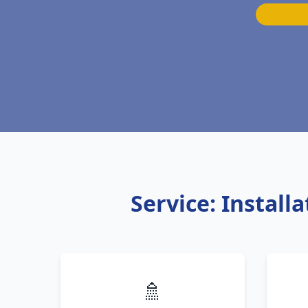
Service: Install
🚿