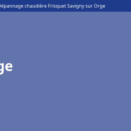
n Dépannage chaudière Frisquet Savigny sur Orge
ge