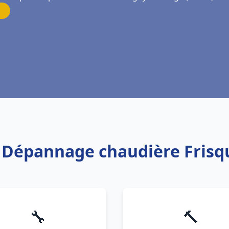
on Dépannage chaudière Frisq
🔧
🔨