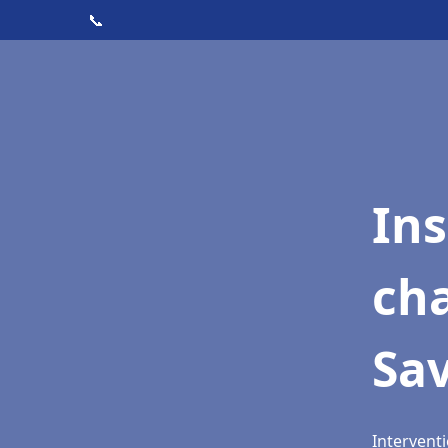
📞
In
cha
Sa
Interventi