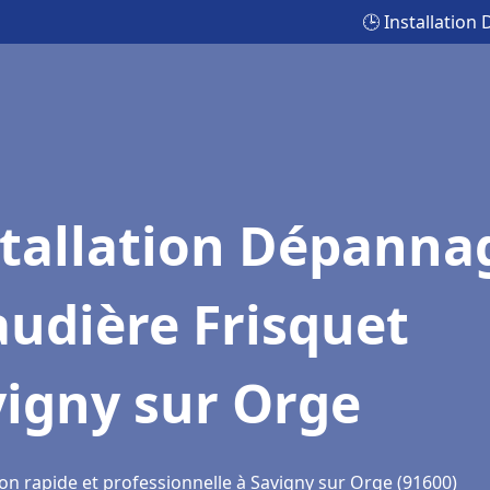
🕒 Installatio
stallation Dépanna
udière Frisquet
vigny sur Orge
on rapide et professionnelle à Savigny sur Orge (91600)