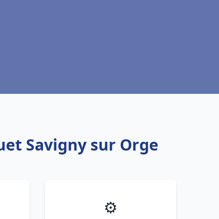
uet Savigny sur Orge
⚙️