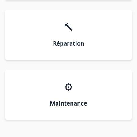
🔨
Réparation
⚙️
Maintenance