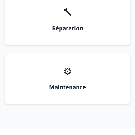
🔨
Réparation
⚙️
Maintenance