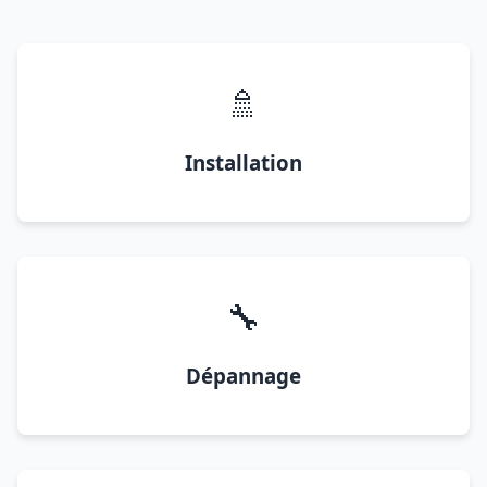
🚿
Installation
🔧
Dépannage