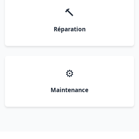
🔨
Réparation
⚙️
Maintenance