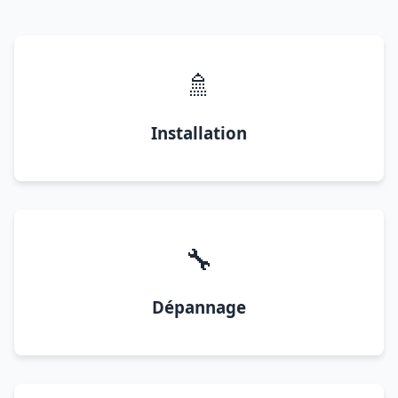
🚿
Installation
🔧
Dépannage