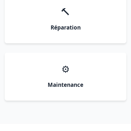
🔨
Réparation
⚙️
Maintenance