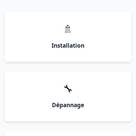
🚿
Installation
🔧
Dépannage