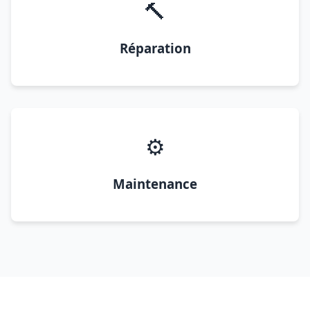
🔨
Réparation
⚙️
Maintenance