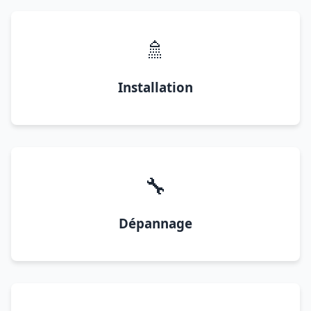
🚿
Installation
🔧
Dépannage