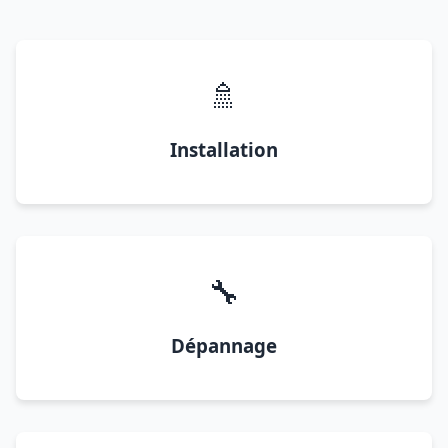
🚿
Installation
🔧
Dépannage