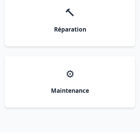
🔨
Réparation
⚙️
Maintenance