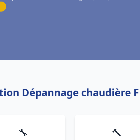
lation Dépannage chaudière F
🔧
🔨