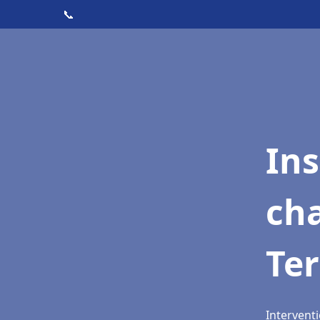
📞
In
cha
Ter
Interventi