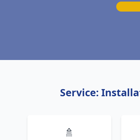
Service: Instal
🚿