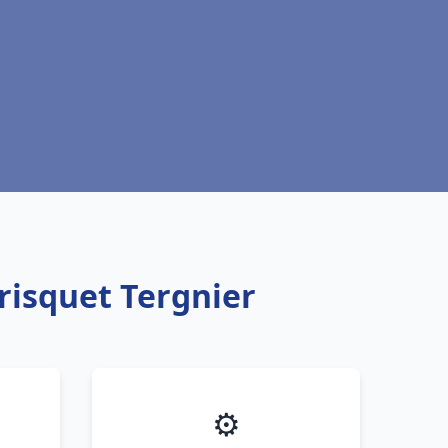
risquet Tergnier
⚙️