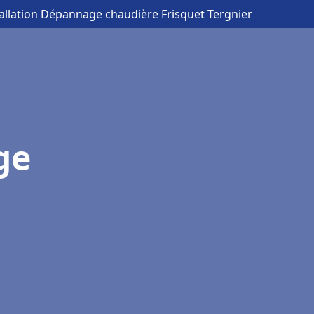
tallation Dépannage chaudière Frisquet Tergnier
ge