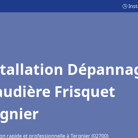
🕒 Ins
stallation Dépanna
udière Frisquet
gnier
on rapide et professionnelle à Tergnier (02700)