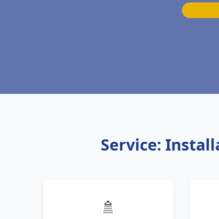
Service: Insta
🚿