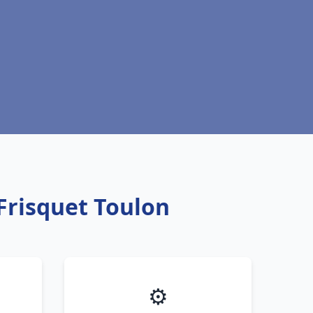
Frisquet Toulon
⚙️