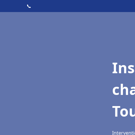
📞
In
cha
To
Interventi