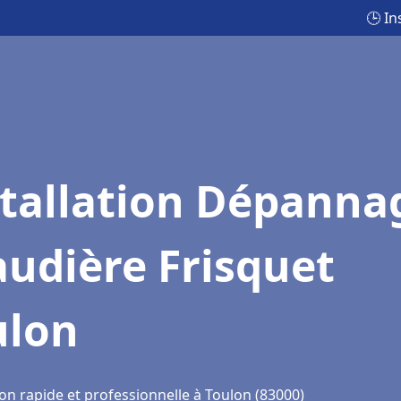
🕒 I
stallation Dépanna
udière Frisquet
ulon
on rapide et professionnelle à Toulon (83000)