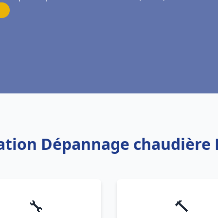
llation Dépannage chaudière 
🔧
🔨