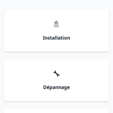
🚿
Installation
🔧
Dépannage