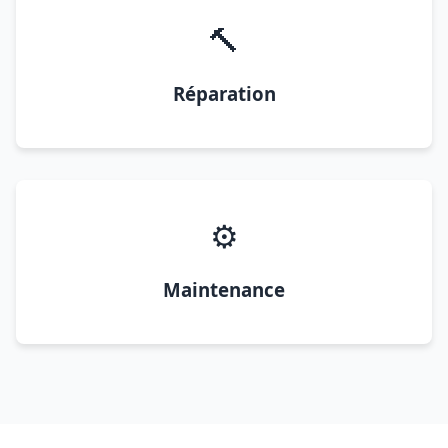
🔨
Réparation
⚙️
Maintenance