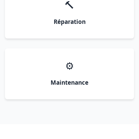
🔨
Réparation
⚙️
Maintenance