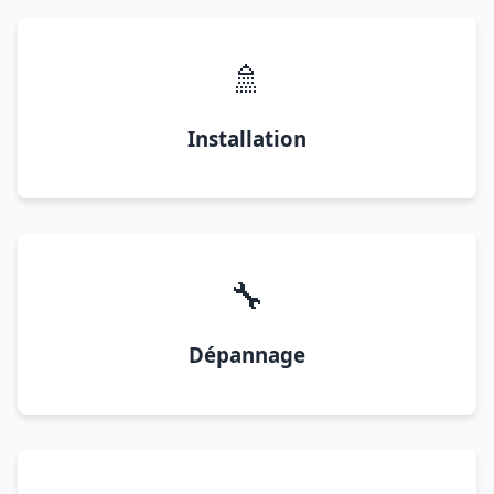
🚿
Installation
🔧
Dépannage