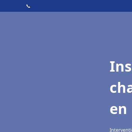
📞
In
cha
en
Intervent