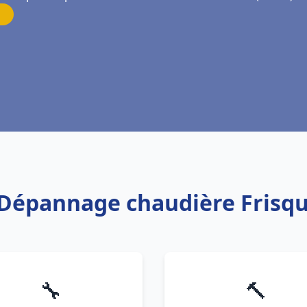
n Dépannage chaudière Frisq
🔧
🔨