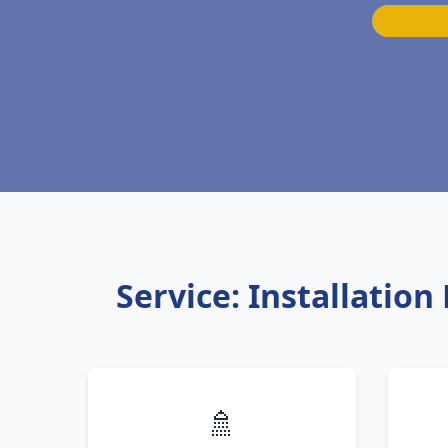
Service: Installatio
🚿