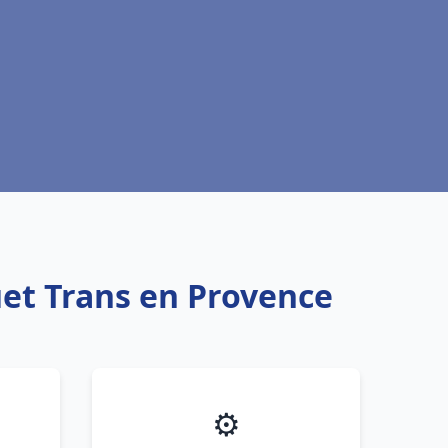
uet Trans en Provence
⚙️