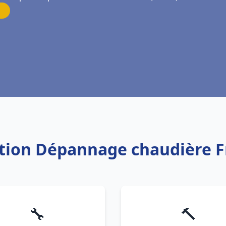
ation Dépannage chaudière F
🔧
🔨