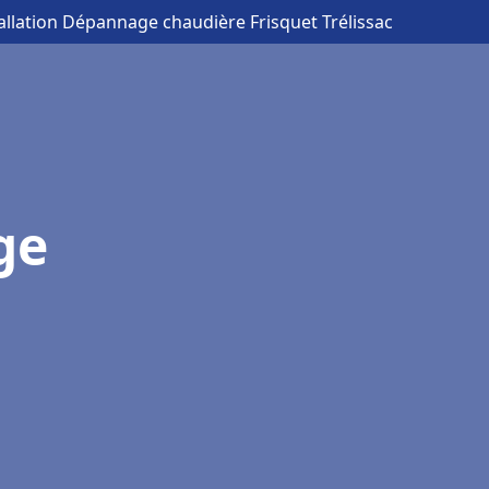
tallation Dépannage chaudière Frisquet Trélissac
ge