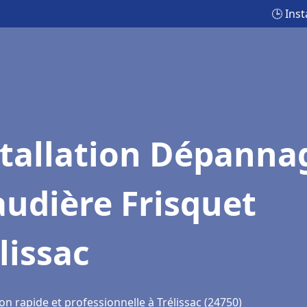
🕒 Ins
stallation Dépanna
udière Frisquet
lissac
on rapide et professionnelle à Trélissac (24750)