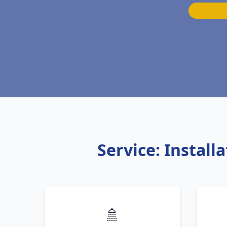
Service: Install
🚿