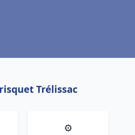
risquet Trélissac
⚙️