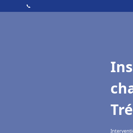
📞
In
cha
Tré
Interventi