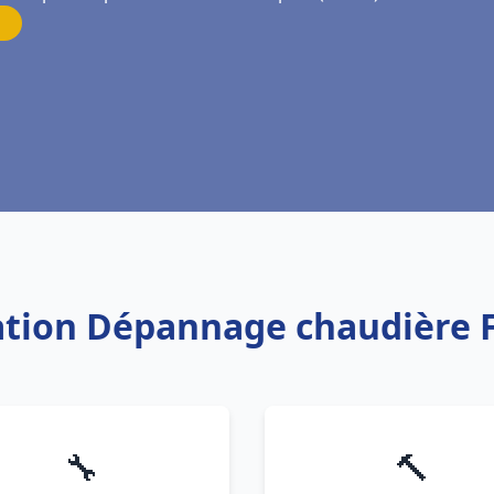
lation Dépannage chaudière F
🔧
🔨