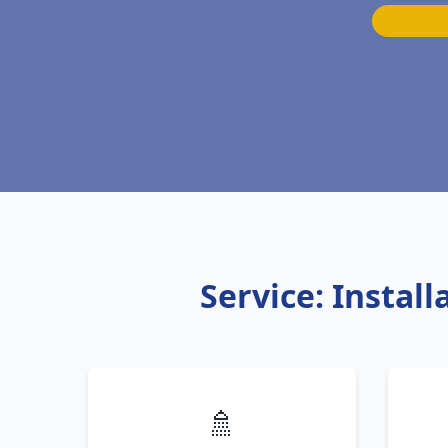
Service: Instal
🚿