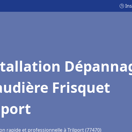
🕒 In
stallation Dépanna
udière Frisquet
lport
on rapide et professionnelle à Trilport (77470)