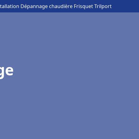
stallation Dépannage chaudière Frisquet Trilport
ge