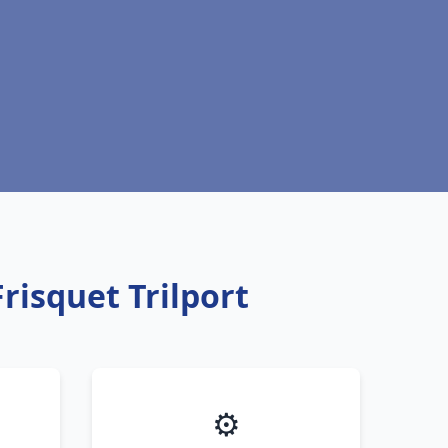
risquet Trilport
⚙️