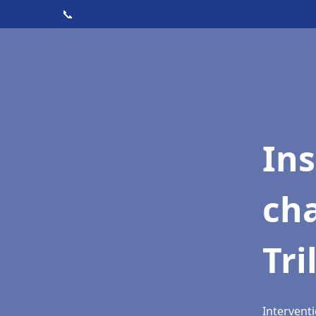
📞
In
cha
Tri
Interventi