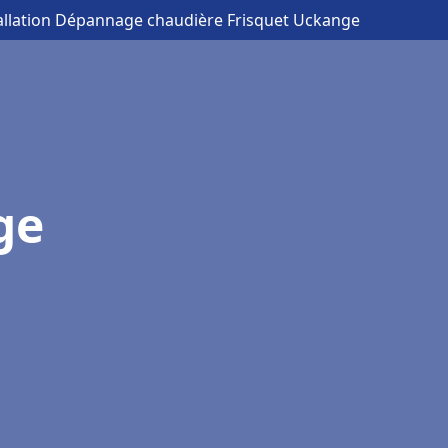
tallation Dépannage chaudière Frisquet Uckange
ge