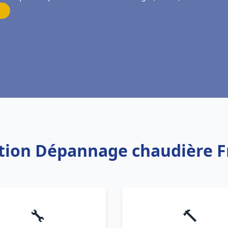
lation Dépannage chaudière 
🔧
🔨