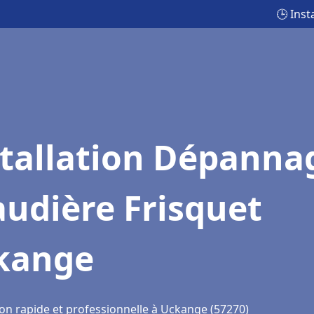
🕒 Ins
stallation Dépanna
udière Frisquet
kange
ion rapide et professionnelle à Uckange (57270)