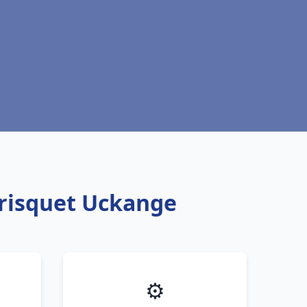
Frisquet Uckange
⚙️