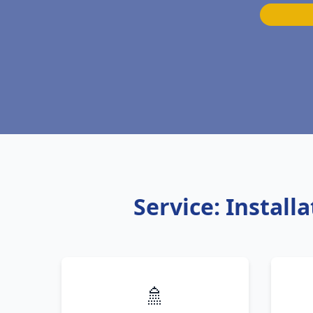
Service: Instal
🚿