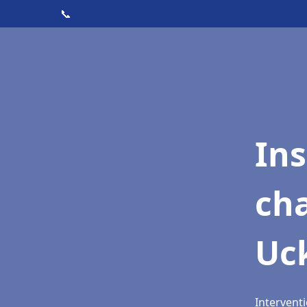
📞
In
cha
Uc
Intervent