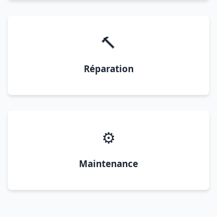
🔨
Réparation
⚙️
Maintenance