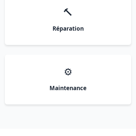
🔨
Réparation
⚙️
Maintenance