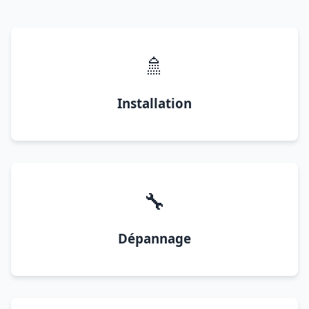
🚿
Installation
🔧
Dépannage