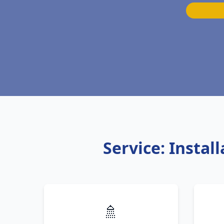
Service: Insta
🚿