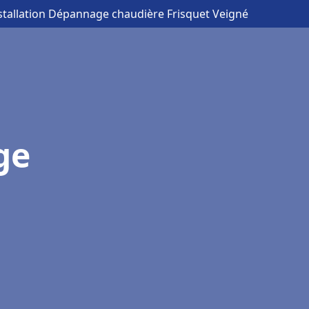
nstallation Dépannage chaudière Frisquet Veigné
ge