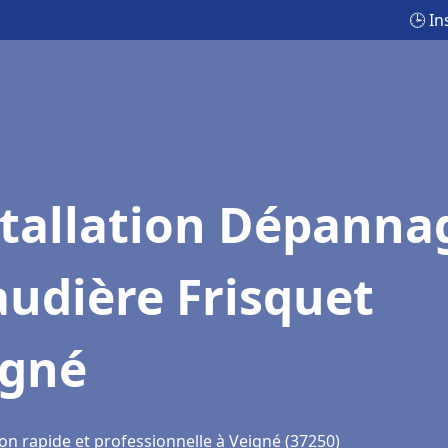
🕒 I
stallation Dépanna
udière Frisquet
igné
on rapide et professionnelle à Veigné (37250)