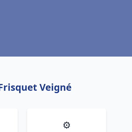
Frisquet Veigné
⚙️