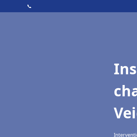
📞
In
cha
Ve
Interventi