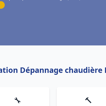
llation Dépannage chaudière 
🔧
🔨