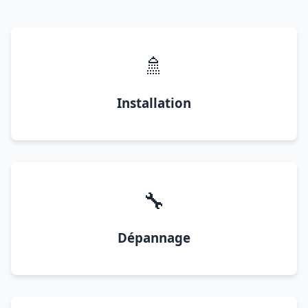
🚿
Installation
🔧
Dépannage