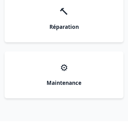
🔨
Réparation
⚙️
Maintenance