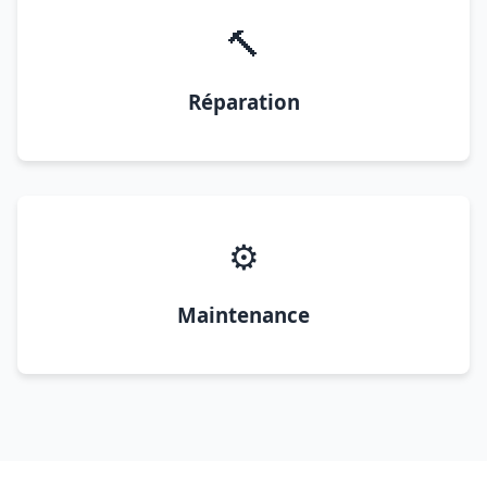
🔨
Réparation
⚙️
Maintenance