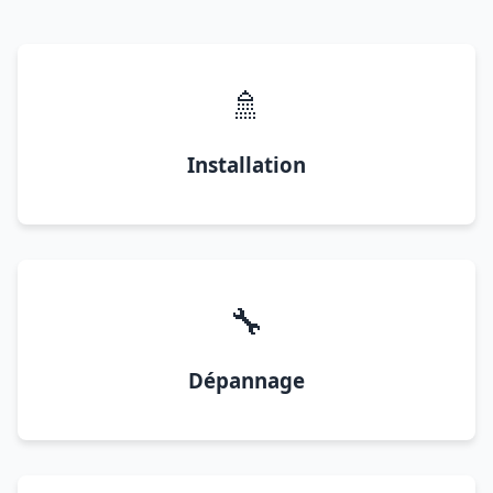
🚿
Installation
🔧
Dépannage