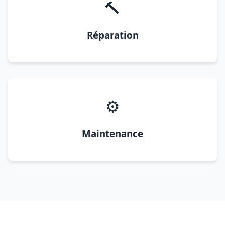
🔨
Réparation
⚙️
Maintenance