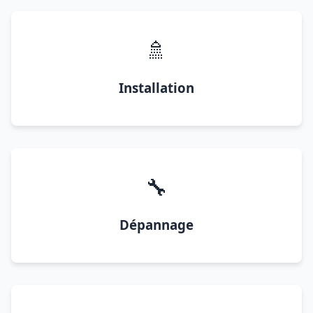
🚿
Installation
🔧
Dépannage