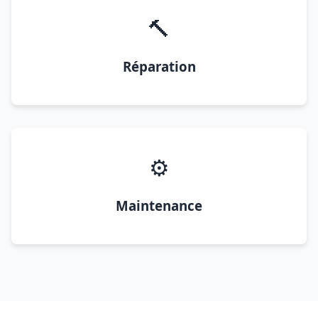
🔨
Réparation
⚙️
Maintenance