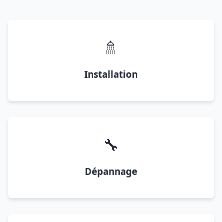
🚿
Installation
🔧
Dépannage