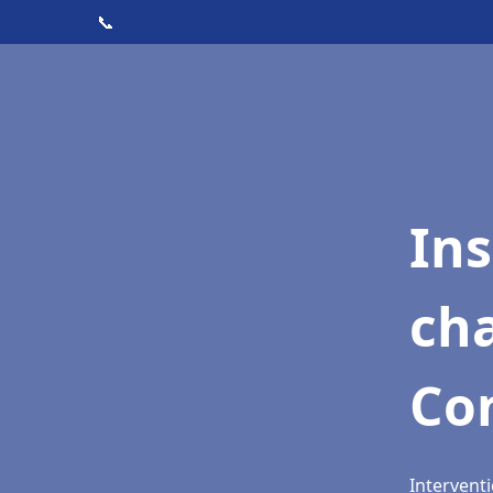
📞
In
cha
Co
Intervent