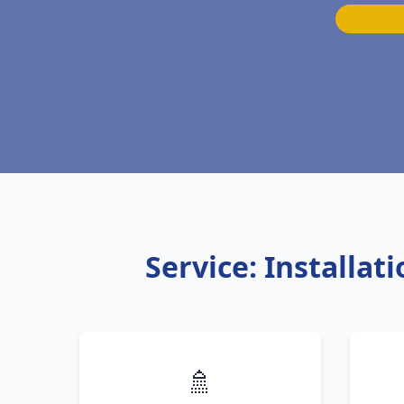
Service: Installa
🚿