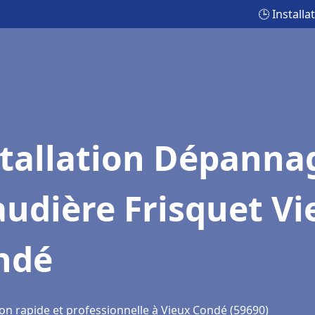
🕒 Install
stallation Dépanna
udière Frisquet Vi
ndé
ion rapide et professionnelle à Vieux Condé (59690)