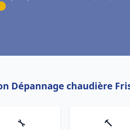
tion Dépannage chaudière Fr
🔧
🔨