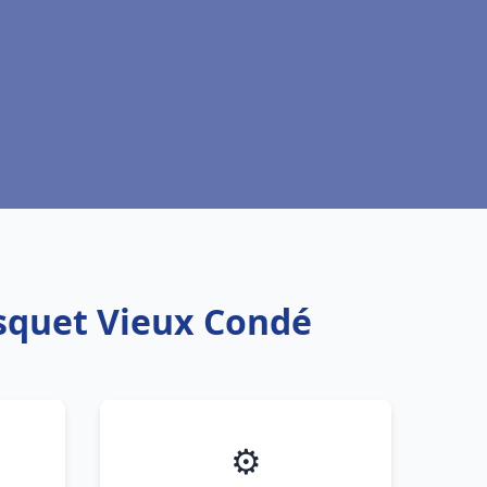
isquet Vieux Condé
⚙️