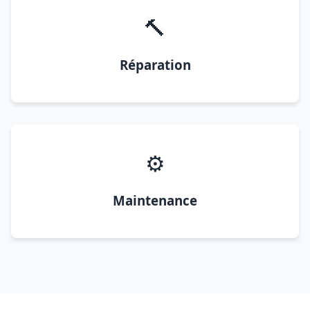
🔨
Réparation
⚙️
Maintenance