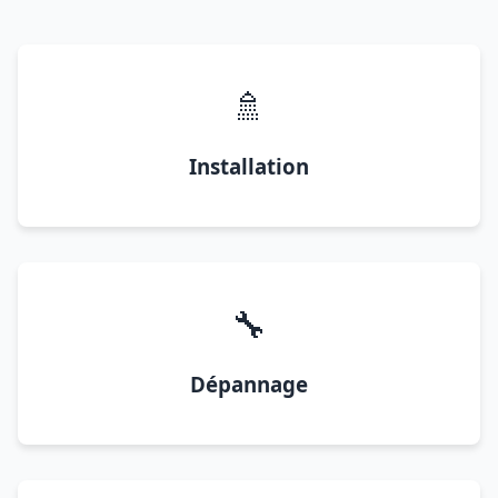
🚿
Installation
🔧
Dépannage