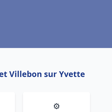
et Villebon sur Yvette
⚙️