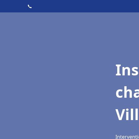
📞
In
cha
Vil
Interventi