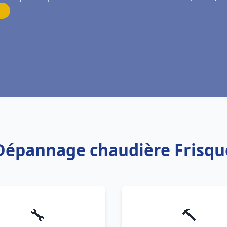
 Dépannage chaudière Frisqu
🔧
🔨