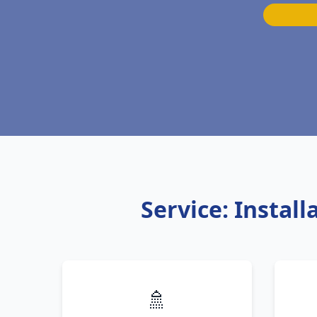
Service: Instal
🚿