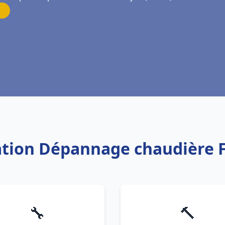
lation Dépannage chaudière Fr
🔧
🔨