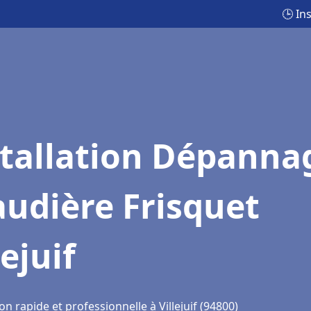
🕒 In
stallation Dépanna
udière Frisquet
lejuif
on rapide et professionnelle à Villejuif (94800)