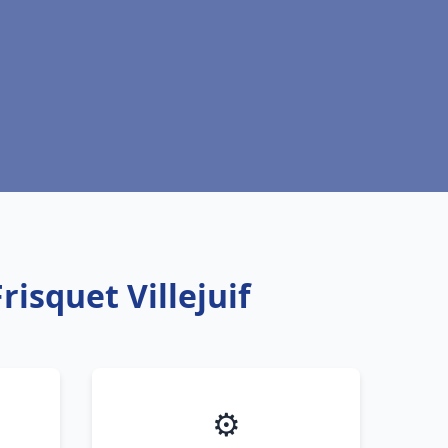
isquet Villejuif
⚙️