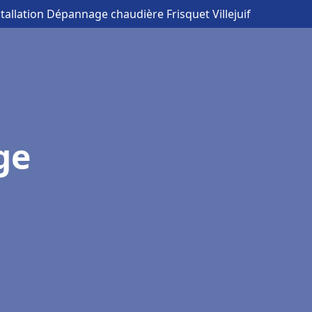
stallation Dépannage chaudière Frisquet Villejuif
ge