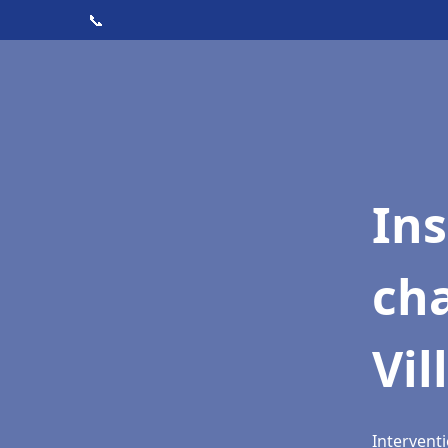
📞
In
cha
Vil
Interventi