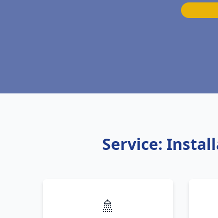
Service: Insta
🚿