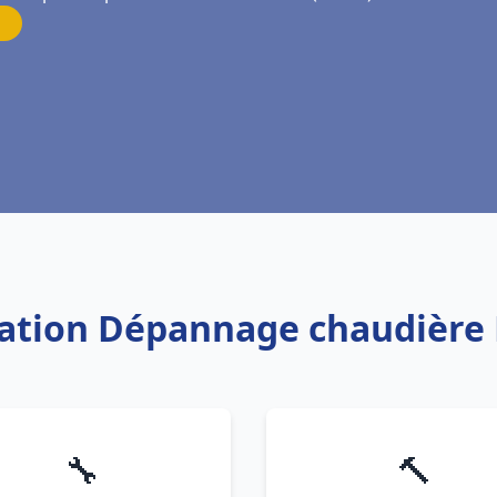
llation Dépannage chaudière 
🔧
🔨