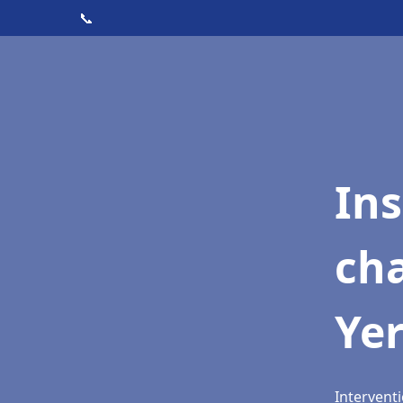
📞
In
cha
Yer
Interventi