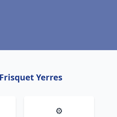
Frisquet Yerres
⚙️