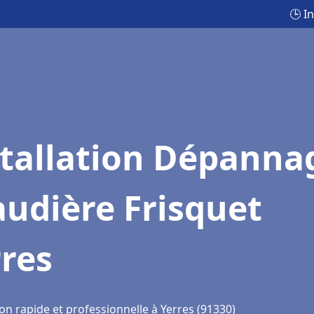
🕒 I
stallation Dépanna
udière Frisquet
res
on rapide et professionnelle à Yerres (91330)